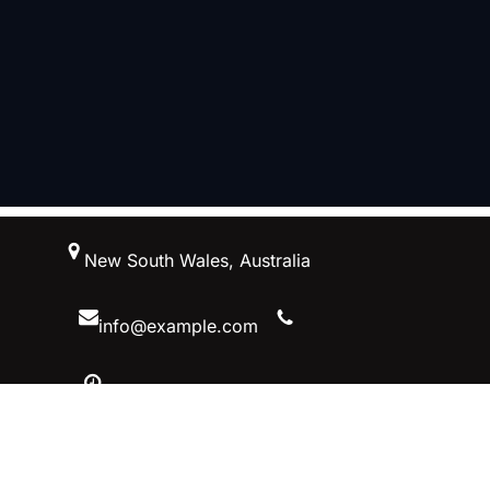
跳
New South Wales, Australia
至
内
容
info@example.com
10 AM – 5 PM, Australiaa
Facebook
Twitter
YouTube
Instagram