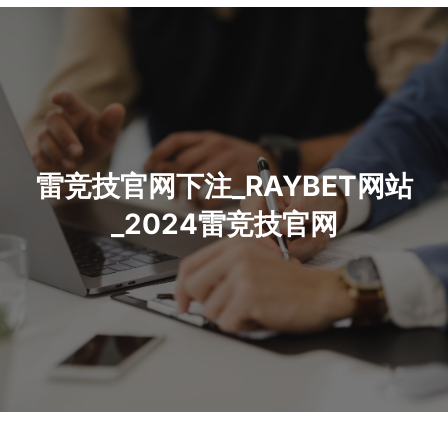
雷竞技官网下注_RAYBET网站
_2024雷竞技官网