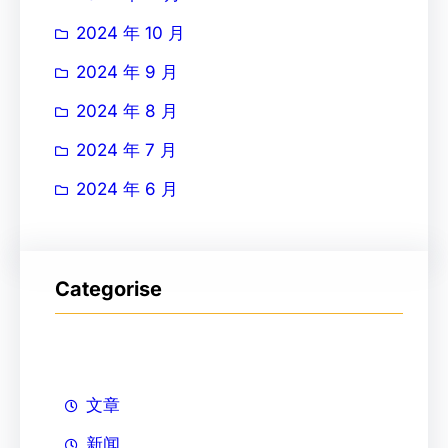
2024 年 10 月
2024 年 9 月
2024 年 8 月
2024 年 7 月
2024 年 6 月
Categorise
文章
新闻