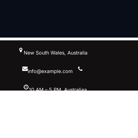
跳
New South Wales, Australia
至
内
容
info@example.com
10 AM – 5 PM, Australiaa
Facebook
Twitter
YouTube
Instagram
英雄联盟S15预测冠军赛投注-英雄联
盟LOL官方网站-腾讯游戏