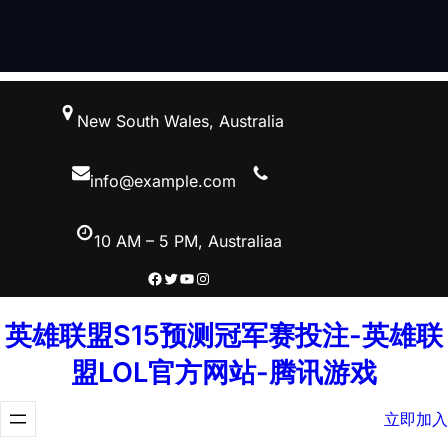
跳
New South Wales, Australia
至
内
容
info@example.com
10 AM – 5 PM, Australiaa
Facebook
Twitter
YouTube
Instagram
英雄联盟S15预测冠军赛投注-英雄联
盟LOL官方网站-腾讯游戏
立即加入