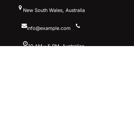
跳
New South Wales, Australia
至
内
容
info@example.com
10 AM – 5 PM, Australiaa
Facebook
Twitter
YouTube
Instagram
英雄联盟S15预测冠军赛投注-英雄联
盟LOL官方网站-腾讯游戏
立即加入