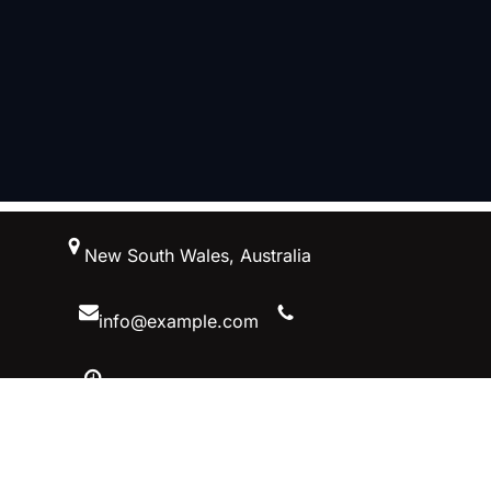
跳
New South Wales, Australia
至
内
容
info@example.com
10 AM – 5 PM, Australiaa
Facebook
Twitter
YouTube
Instagram
英雄联盟S15预测冠军赛投注-英雄联