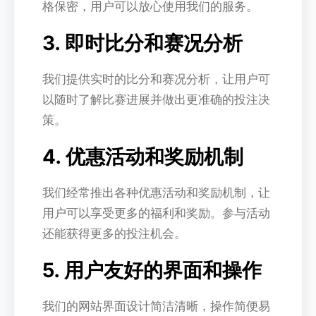
格保密，用户可以放心使用我们的服务。
3. 即时比分和赛况分析
我们提供实时的比分和赛况分析，让用户可
以随时了解比赛进展并做出更准确的投注决
策。
4. 优惠活动和奖励机制
我们经常推出各种优惠活动和奖励机制，让
用户可以享受更多的福利和奖励。参与活动
还能获得更多的投注机会。
5. 用户友好的界面和操作
我们的网站界面设计简洁清晰，操作简便易