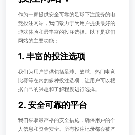
作为一家提供安全可靠的足球下注服务的电
竞投注网站，我们致力于为用户提供最好的
游戏体验和最丰富的投注选择。以下是我们
网站的主要功能：
1. 丰富的投注选项
我们为用户提供包括足球、篮球、热门电竞
比赛等在内的多种投注选项，让用户可以根
据自己的兴趣和了解程度进行选择。
2. 安全可靠的平台
我们采取最严格的安全措施，确保用户的个
人信息和资金安全。所有投注记录都会被严