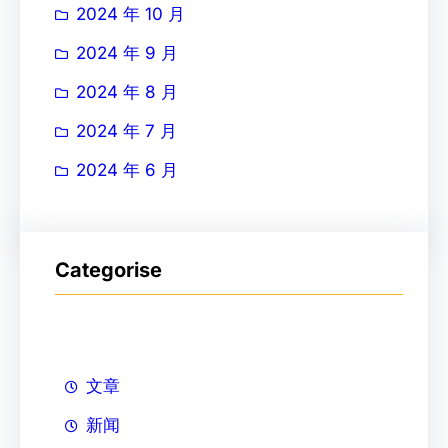
2024 年 10 月
2024 年 9 月
2024 年 8 月
2024 年 7 月
2024 年 6 月
Categorise
文章
新闻