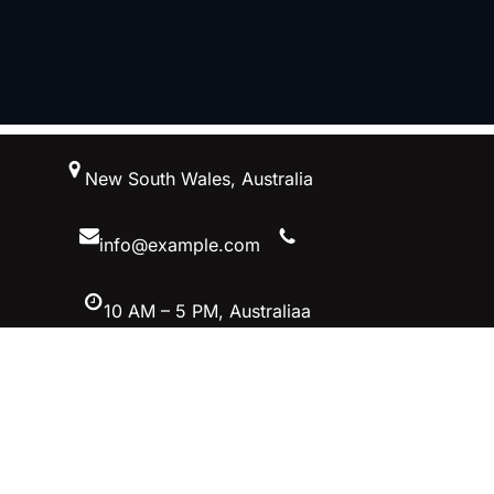
跳
New South Wales, Australia
至
内
容
info@example.com
10 AM – 5 PM, Australiaa
Facebook
Twitter
YouTube
Instagram
英雄联盟S15预测冠军赛投注-英雄联
盟LOL官方网站-腾讯游戏