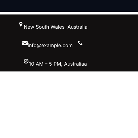
跳
New South Wales, Australia
至
内
容
info@example.com
10 AM – 5 PM, Australiaa
Facebook
Twitter
YouTube
Instagram
英雄联盟S15预测冠军赛投注-英雄联
盟LOL官方网站-腾讯游戏
立即加入