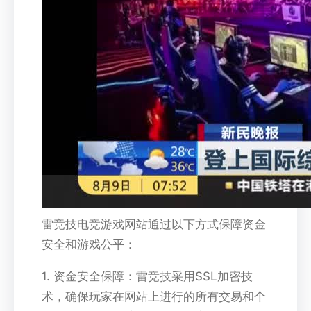
雷竞技电竞游戏网站通过以下方式保障资金
安全和游戏公平：
1. 资金安全保障：雷竞技采用SSL加密技
术，确保玩家在网站上进行的所有交易和个