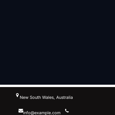
跳
New South Wales, Australia
至
内
容
info@example.com