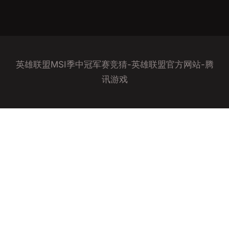
英雄联盟MSI季中冠军赛竞猜-英雄联盟官方网站-腾
讯游戏