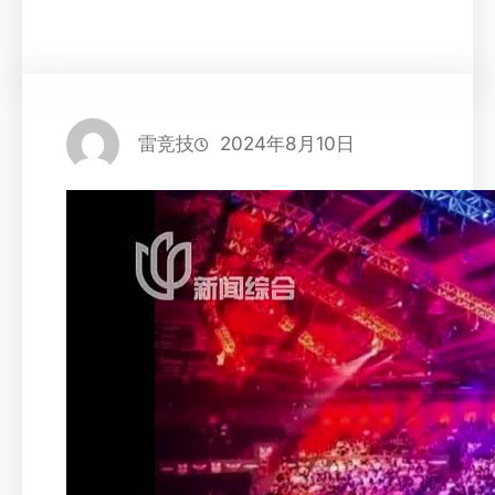
雷竞技
2024年8月10日