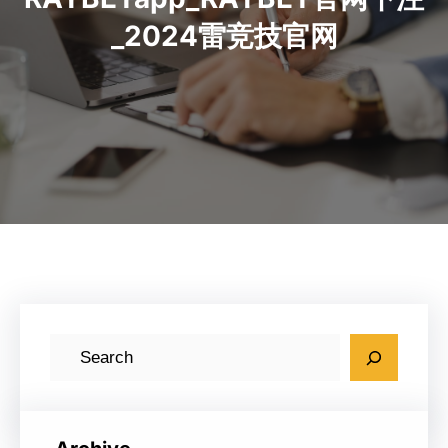
_2024雷竞技官网
搜
索