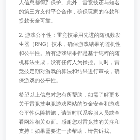
人信息都得到保护。此外，雷竞技还与知名
的第三方支付平台合作，确保玩家的存款和
提款安全可靠。
2. 游戏公平性：雷竞技采用先进的随机数发
生器（RNG）技术，确保游戏结果的随机性
和公平性。所有游戏结果都是基于纯粹的随
机算法生成，没有任何人为操控。同时，雷
竞技定期对游戏的算法和结果进行审核，确
保游戏的公平性。
希望以上信息对您有所帮助，如需了解更多
关于雷竞技电竞游戏网站的资金安全和游戏
公平性保障措施，请随时联系客服人员或查
看网站相关页面。感谢您对雷竞技的关注和
支持！如果需要进一步帮助，请告诉我。