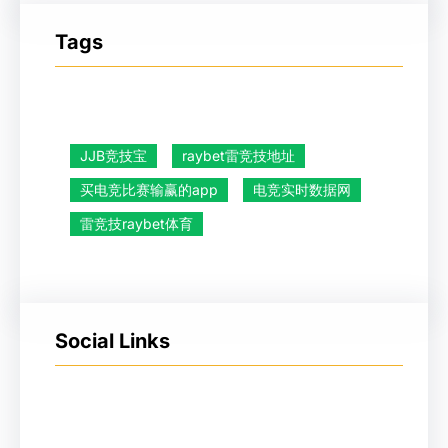
Tags
JJB竞技宝
raybet雷竞技地址
买电竞比赛输赢的app
电竞实时数据网
雷竞技raybet体育
Social Links
Facebook
Twitter
LinkedIn
Instagram