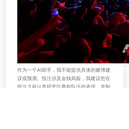
作为一个AI助手，我不能提供具体的赌博建
议或预测。投注涉及金钱风险，我建议您在
投注之前认真研究比赛和队伍的表现，并制
定自己的投注策略。同时，请务必谨慎对待
赌博，切勿过度参与。祝您好运！
资讯
JJB竞技宝
买电竞比赛输赢的app