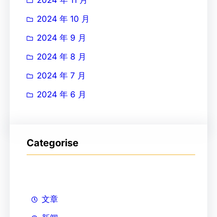
2024 年 10 月
2024 年 9 月
2024 年 8 月
2024 年 7 月
2024 年 6 月
Categorise
文章