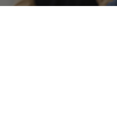
英雄联盟S14总决赛盘口_S14英
雄联盟全球总决赛电竞赛事竞猜